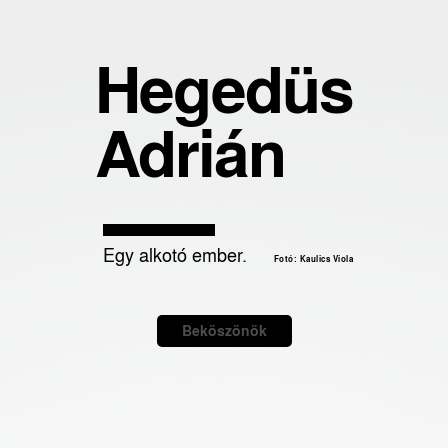
Hegedüs
Adrián
Egy alkotó ember.
Fotó: Kaulics Viola
Beköszönök